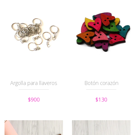
Argolla para llaveros
Botón corazón
$900
$130