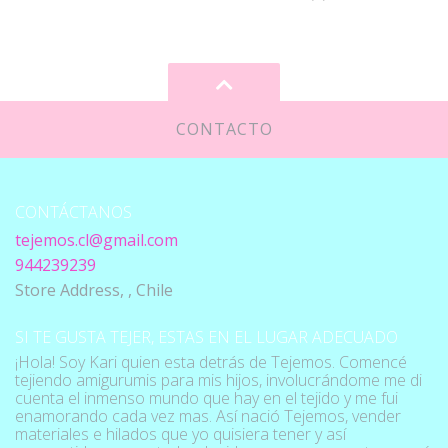
CONTACTO
CONTÁCTANOS
tejemos.cl@gmail.com
944239239
Store Address, , Chile
SI TE GUSTA TEJER, ESTAS EN EL LUGAR ADECUADO
¡Hola! Soy Kari quien esta detrás de Tejemos. Comencé
tejiendo amigurumis para mis hijos, involucrándome me di
cuenta el inmenso mundo que hay en el tejido y me fui
enamorando cada vez mas. Así nació Tejemos, vender
materiales e hilados que yo quisiera tener y así