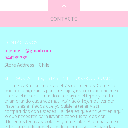
CONTACTO
CONTÁCTANOS
tejemos.cl@gmail.com
944239239
Store Address, , Chile
SI TE GUSTA TEJER, ESTAS EN EL LUGAR ADECUADO
¡Hola! Soy Kari quien esta detrás de Tejemos. Comencé
tejiendo amigurumis para mis hijos, involucrándome me di
cuenta el inmenso mundo que hay en el tejido y me fui
enamorando cada vez mas. Así nació Tejemos, vender
materiales e hilados que yo quisiera tener y así
compartirlos con ustedes. La idea es que encuentren aquí
lo que necesites para llevar a cabo tus tejidos con
diferentes técnicas, colores y materiales. Acompáñame en
este camino de que el arte de tejer no solo es para las