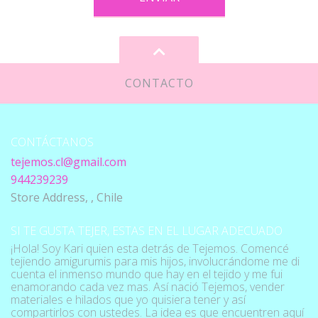
CONTACTO
CONTÁCTANOS
tejemos.cl@gmail.com
944239239
Store Address, , Chile
SI TE GUSTA TEJER, ESTAS EN EL LUGAR ADECUADO
¡Hola! Soy Kari quien esta detrás de Tejemos. Comencé
tejiendo amigurumis para mis hijos, involucrándome me di
cuenta el inmenso mundo que hay en el tejido y me fui
enamorando cada vez mas. Así nació Tejemos, vender
materiales e hilados que yo quisiera tener y así
compartirlos con ustedes. La idea es que encuentren aquí