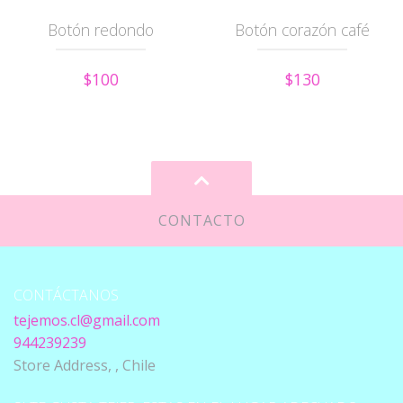
Botón redondo
Botón corazón café
$100
$130
CONTACTO
CONTÁCTANOS
tejemos.cl@gmail.com
944239239
Store Address, , Chile