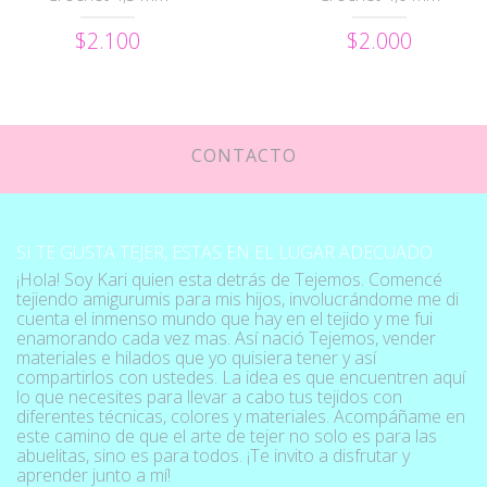
$2.100
$2.000
CONTACTO
SI TE GUSTA TEJER, ESTAS EN EL LUGAR ADECUADO
¡Hola! Soy Kari quien esta detrás de Tejemos. Comencé
tejiendo amigurumis para mis hijos, involucrándome me di
cuenta el inmenso mundo que hay en el tejido y me fui
enamorando cada vez mas. Así nació Tejemos, vender
materiales e hilados que yo quisiera tener y así
compartirlos con ustedes. La idea es que encuentren aquí
lo que necesites para llevar a cabo tus tejidos con
diferentes técnicas, colores y materiales. Acompáñame en
este camino de que el arte de tejer no solo es para las
abuelitas, sino es para todos. ¡Te invito a disfrutar y
aprender junto a mí!