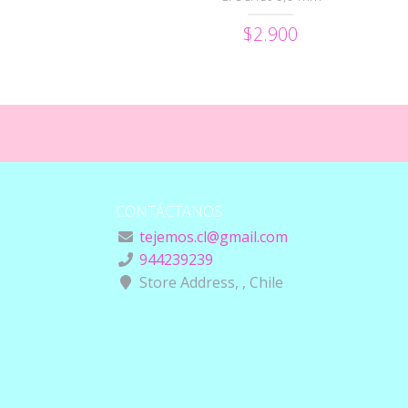
$2.900
CONTÁCTANOS
tejemos.cl@gmail.com
944239239
Store Address, , Chile