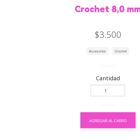
Worsted, Aran
Yarn Art
Crochet 8,0 m
Bulky
Super Bulky
$3.500
Accesorios
Crochet
Cantidad