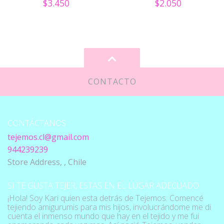
$3.450
$2.050
CONTACTO
CONTÁCTANOS
tejemos.cl@gmail.com
944239239
Store Address, , Chile
SI TE GUSTA TEJER, ESTAS EN EL LUGAR ADECUADO
¡Hola! Soy Kari quien esta detrás de Tejemos. Comencé
tejiendo amigurumis para mis hijos, involucrándome me di
cuenta el inmenso mundo que hay en el tejido y me fui