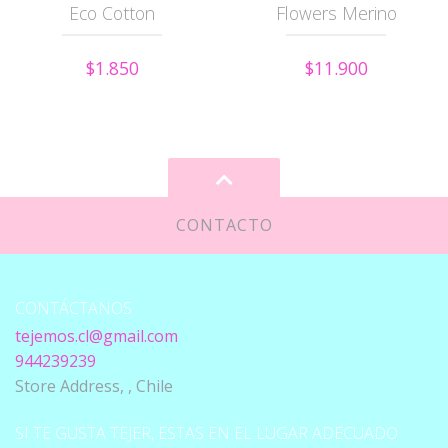
Eco Cotton
Flowers Merino
$1.850
$11.900
CONTACTO
CONTÁCTANOS
tejemos.cl@gmail.com
944239239
Store Address, , Chile
SI TE GUSTA TEJER, ESTAS EN EL LUGAR ADECUADO