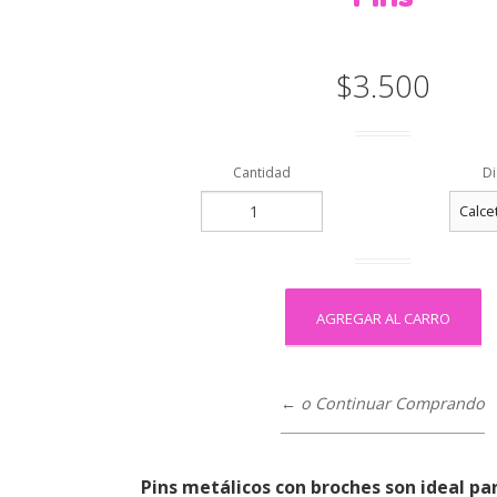
Worsted, Aran
Yarn Art
Bulky
$3.500
Super Bulky
Cantidad
Di
← o Continuar Comprando
Pins metálicos con broches son ideal pa