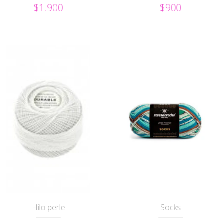
$1.900
$900
Hilo perle
Socks