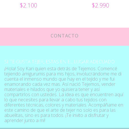
$2.100
$2.990
CONTACTO
SI TE GUSTA TEJER, ESTAS EN EL LUGAR ADECUADO
¡Hola! Soy Kari quien esta detrás de Tejemos. Comencé
tejiendo amigurumis para mis hijos, involucrándome me di
cuenta el inmenso mundo que hay en el tejido y me fui
enamorando cada vez mas. Así nació Tejemos, vender
materiales e hilados que yo quisiera tener y así
compartirlos con ustedes. La idea es que encuentren aquí
lo que necesites para llevar a cabo tus tejidos con
diferentes técnicas, colores y materiales. Acompáñame en
este camino de que el arte de tejer no solo es para las
abuelitas, sino es para todos. ¡Te invito a disfrutar y
aprender junto a mí!