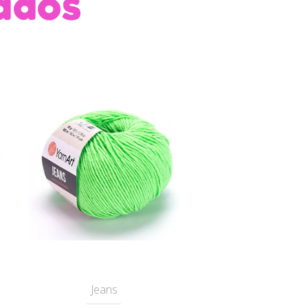
ados
Jeans