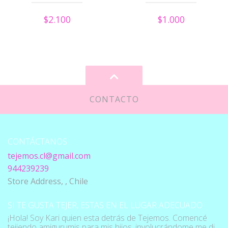
$2.100
$1.000
CONTACTO
CONTÁCTANOS
tejemos.cl@gmail.com
944239239
Store Address, , Chile
SI TE GUSTA TEJER, ESTAS EN EL LUGAR ADECUADO
¡Hola! Soy Kari quien esta detrás de Tejemos. Comencé
tejiendo amigurumis para mis hijos, involucrándome me di