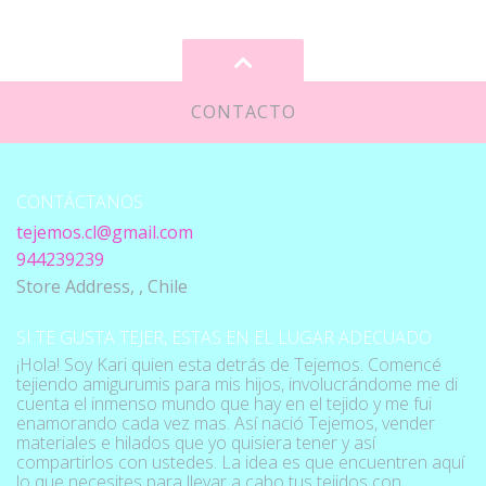
CONTACTO
CONTÁCTANOS
tejemos.cl@gmail.com
944239239
Store Address, , Chile
SI TE GUSTA TEJER, ESTAS EN EL LUGAR ADECUADO
¡Hola! Soy Kari quien esta detrás de Tejemos. Comencé
tejiendo amigurumis para mis hijos, involucrándome me di
cuenta el inmenso mundo que hay en el tejido y me fui
enamorando cada vez mas. Así nació Tejemos, vender
materiales e hilados que yo quisiera tener y así
compartirlos con ustedes. La idea es que encuentren aquí
lo que necesites para llevar a cabo tus tejidos con