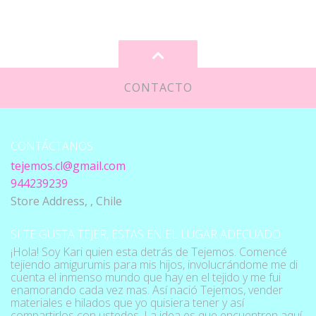
CONTACTO
CONTÁCTANOS
tejemos.cl@gmail.com
944239239
Store Address, , Chile
SI TE GUSTA TEJER, ESTAS EN EL LUGAR ADECUADO
¡Hola! Soy Kari quien esta detrás de Tejemos. Comencé
tejiendo amigurumis para mis hijos, involucrándome me di
cuenta el inmenso mundo que hay en el tejido y me fui
enamorando cada vez mas. Así nació Tejemos, vender
materiales e hilados que yo quisiera tener y así
compartirlos con ustedes. La idea es que encuentren aquí